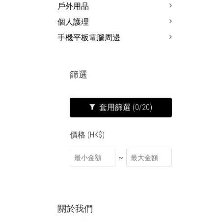
戶外用品
個人護理
手機平板電腦周邊
篩選
套用篩選
(0/20)
價格 (HK$)
~
關於我們