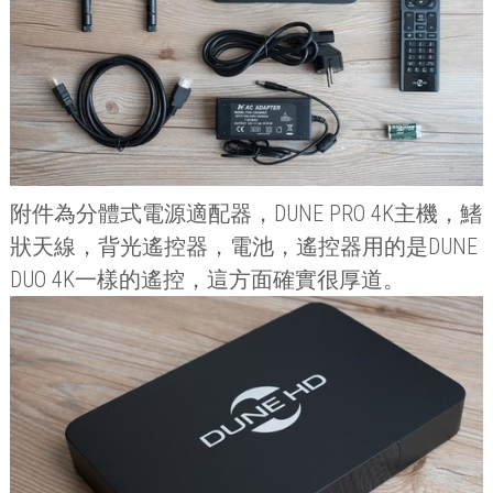
附件為分體式電源適配器，
DUNE PRO 4K
主機，鰭
狀天線，背光遙控器，電池，遙控器用的是
DUNE
DUO 4K
一樣的遙控，這方面確實很厚道。