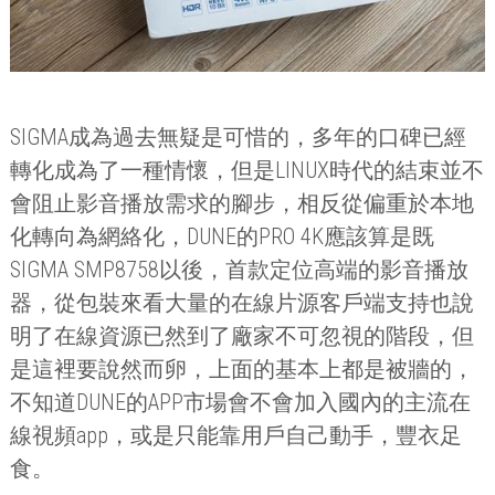
SIGMA
成為過去無疑是可惜的，多年的口碑已經
轉化成為了一種情懷，但是
LINUX
時代的結束並不
會阻止影音播放需求的腳步，相反從偏重於本地
化轉向為網絡化，
DUNE
的
PRO 4K
應該算是既
SIGMA SMP8758
以後，首款定位高端的影音播放
器，從包裝來看大量的在線片源客戶端支持也說
明了在線資源已然到了廠家不可忽視的階段，但
是這裡要說然而卵，上面的基本上都是被牆的，
不知道
DUNE
的
APP
市場會不會加入國內的主流在
線視頻
app
，或是只能靠用戶自己動手，豐衣足
食。