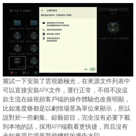
嘗試一下安裝了雲視聽極光，在來源文件列表中
可以直接安裝
APK
文件，運行正常，不得不說這
款主流在線視頻客戶端的操作體驗也改善明顯，
比如進度條都是以劇情場景為單位來顯示，所以
說對於一些劇集、綜藝節目，完全沒有必要下載
到本地的話，採用
APP
端觀看更快捷，而且沒有
未知來源片源里那些糟糕的廣告水印。