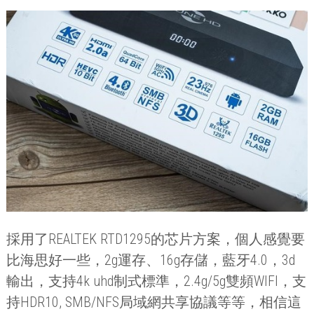
採用了
REALTEK RTD1295
的芯片方案，個人感覺要
比海思好一些，
2g
運存、
16g
存儲，藍牙
4.0
，
3d
輸出，支持
4k uhd
制式標準，
2.4g/5g
雙頻
WIFI
，支
持
HDR10, SMB/NFS
局域網共享協議等等，相信這