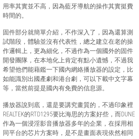
用率其實並不高，因為藍牙導航的操作其實挺費
時間的。
固件部分就簡單介紹，不作深入了，因為還算測
試階段，體驗並沒有代表性，總之建立在老的操
作邏輯上，更為細化，不過作為一個國外的固件
開發團隊，在本地化上肯定有點小遺憾，不過我
希望他們能藉鑑一下國內網絡播放器的設定，比
如能識別出國產劇和港台劇，可以下載中文字幕
等，當然前提是國內有免費的信息源。
播放器說到底，還是要講究畫質的，不過印象裡
REALTEK
的
RTD1295
要比海思的方案好些，而
DUNE
作為一個浸淫影音播放器多年的企業，在採用相
同平台的芯片方案時，是不是畫面表現依然相同