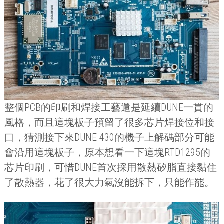
整個
PCB
的印刷和焊接工藝還是延續
DUNE
一貫的
風格，而且這塊板子預留了很多芯片焊接位和接
口，猜測接下來
DUNE 430
的機子上解碼部分可能
會沿用這塊板子，原本想看一下這塊
RTD1295
的
芯片印刷，可惜
DUNE
首次採用散熱矽脂直接黏住
了散熱器，花了很大力氣沒能拆下，只能作罷。