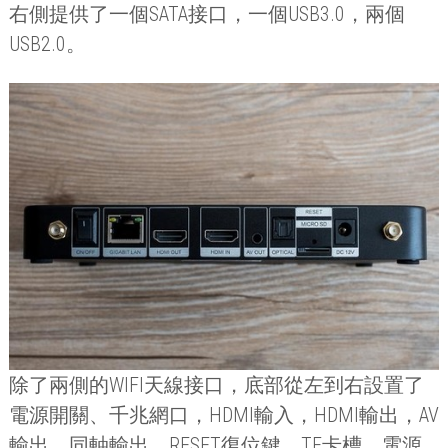
右側提供了一個
SATA
接口，一個
USB3.0
，兩個
USB2.0
。
除了兩側的
WIFI
天線接口，底部從左到右設置了
電源開關、千兆網口，
HDMI
輸入，
HDMI
輸出，
AV
輸出、同軸輸出、
RESET
復位鍵、
TF
卡槽、電源