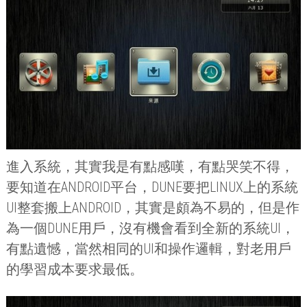
進入系統，其實我是有點感嘆，有點哭笑不得，
要知道在
ANDROID
平台，
DUNE
要把
LINUX
上的系統
UI
整套搬上
ANDROID
，其實是頗為不易的，但是作
為一個
DUNE
用戶，沒有機會看到全新的系統
UI
，
有點遺憾，當然相同的
UI
和操作邏輯，對老用戶
的學習成本要求最低。