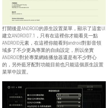
打開後是
ANDROID
的原生設置菜單，顯示了這套
UI
建立
ANDROID7.1
，只有在這裡你才能看見一點
ANDROID
元素，在這裡你能看到
android
對影音領
域多了不少更為專業的自由設定，所以坐實
ANDROID
對於專業網絡播放器還是有不少野心
的，另外藍牙配對功能目前也只能這個原生設置
菜單中設置。