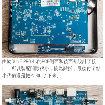
由於
DUNE PRO 4K
的
PCB
側面和後面都設計了接
口，所以裝配間隙很小，較為難拆，最後付了點
小代價還是把
PCB
卸了下來。