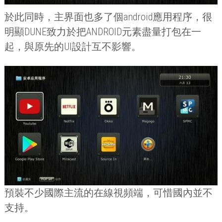
於此同時，主界面也多了個
android
應用程序，很
明顯
DUNE
致力於把
ANDROID
元素盡量打包在一
起，與原先的
UI
設計互不影響。
預裝不少國際主流的在線視頻端，可惜國內並不
支持。