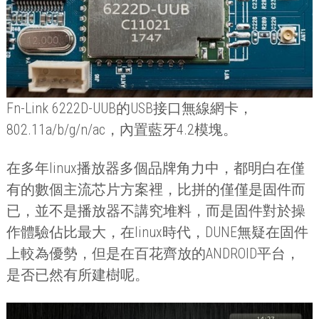
Fn-Link 6222D-UUB
的
USB
接口無線網卡，
802.11a/b/g/n/ac
，內置藍牙
4.2
模塊。
在多年
linux
播放器多個品牌角力中，都明白在僅
有的數個主流芯片方案裡，比拼的僅僅是固件而
已，並不是播放器不講究堆料，而是固件對於操
作體驗佔比最大，在
linux
時代，
DUNE
無疑在固件
上較為優勢，但是在百花齊放的
ANDROID
平台，
是否已然有所建樹呢。