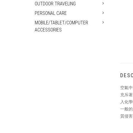
OUTDOOR TRAVELING
PERSONAL CARE
MOBILE/TABLET/COMPUTER
ACCESSORIES
DESC
空氣中
充斥著
入化學
一般的
質侵害