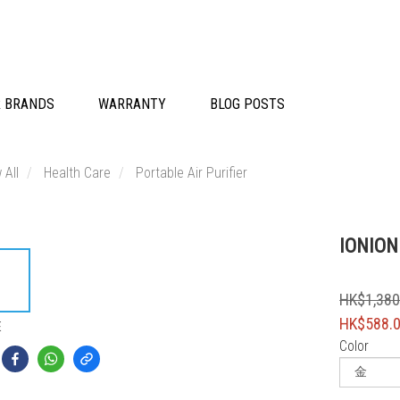
R BRANDS
WARRANTY
BLOG POSTS
 All
Health Care
Portable Air Purifier
IONION 
HK$1,380
HK$588.
E
Color