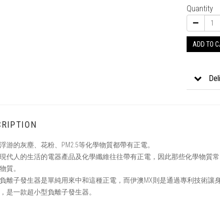
Quantity
ADD TO 
Del
RIPTION
浮游的灰塵、花粉、PM2.5等化學物質都帶有正電。
現代人的生活的電器產品及化學纖維往往帶有正電，因此那些化學物質常
物質。
負離子發生器是單純用來中和這種正電，而伊澳MX則是通過專利技術讓
，是一款超小型負離子發生器。