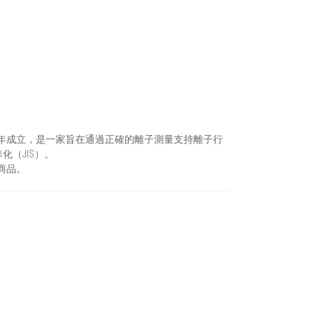
2001年成立，是一家旨在通過正確的離子測量支持離子行
化（JIS）。
生商品。