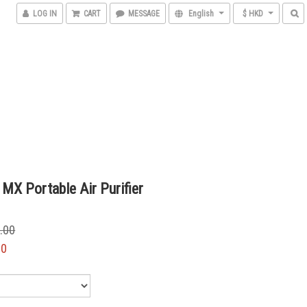
LOG IN
CART
MESSAGE
English
$ HKD
MX Portable Air Purifier
.00
00