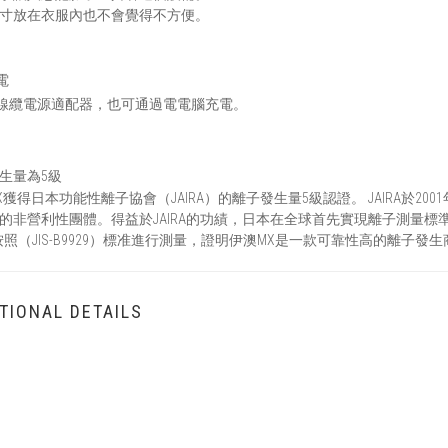
寸放在衣服內也不會覺得不方便。
電
B線纜電源適配器，也可通過電電腦充電。
生量為5級
X獲得日本功能性離子協會（JAIRA）的離子發生量5級認證。 JAIRA於
的非營利性團體。得益於JAIRA的功績，日本在全球首先實現離子測量標準
RA按照（JIS-B9929）標准進行測量，證明伊澳MX是一款可靠性高的離子發
TIONAL DETAILS