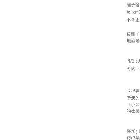
離子發
每1c
不會產
負離子
無論老
PM2.5
將約5
取得專
伊澳的
《小金
的效果
僅20g
輕得幾