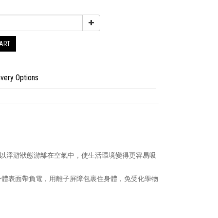
CART
ivery Options
以浮游狀態游離在空氣中，使生活環境變得更容易吸
身體表面帶負電，用離子屏障包裹住身體，免受化學物