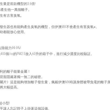
生量是前款機型的3.6倍!
m3產生他一萬個離子。
生有古害臭氧。
發生器也有能夠產生臭氧的機型，但伊澳MX不會產生有害臭氧※。
幼都能放心使用。
去除能力99.9%!
2,400個/cc的PM2.5放入60升的箱子中，進行減少濃度比較驗証。
利的離子能量金屬！
背面隱藏著獨一無二的秘密。
屬片》這是能夠增加離子發生量，佩戴伊澳MX時讓身體被帶負電的離子屏
將大幅提高。
 超小型!
乎讓人忘記脖子上掛著這個設備。