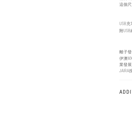
這個尺
USB充
附US
離子發
伊澳M
業發展
JAI
ADDI