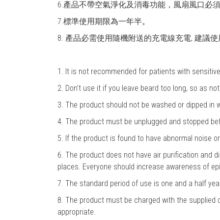
6.產品不帶空氣淨化及消毒功能，風扇風口必
7.標準使用期限為一年半
。
8. 產品必需使用隨機附送的充電線充電, 建議使
1. It is not recommended for patients with sensitive
2. Don't use it if you leave beard too long, so as no
3. The product should not be washed or dipped in w
4. The product must be unplugged and stopped befor
5. If the product is found to have abnormal noise o
6. The product does not have air purification and d
places. Everyone should increase awareness of ep
7. The standard period of use is one and a half yea
8. The product must be charged with the supplied c
appropriate.