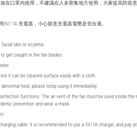
須放在口罩內使用，不建議在人多密集地方使用，大家提高防疫
用5V/ 1A 充電器，小心留意充電器電壓是否合適。
 facial skin or eczema.
t to get caught in the fan blades.
ater.
e it can be cleaned surface easily with a cloth.
r abnormal heat, please tstop using it immediately.
isinfection functions. The air vent of the fan must be used inside the
idemic prevention and wear a mask.
rs.
harging cable. It is recommended to use a 5V/1A charger, and pay att