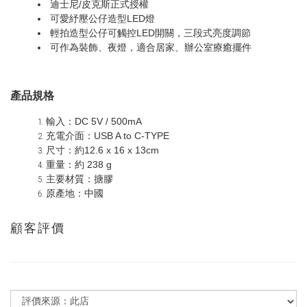
迪士尼/皮克斯正式授權
可愛紓壓公仔造型LED燈
輕拍造型公仔可觸控LED開關，三段式亮度調節
可作為裝飾、夜燈，適合居家、辦公室療癒擺件
產品規格
輸入：DC 5V / 500mA
充電介面：USB A to C-TYPE
尺寸：約12.6 x 16 x 13cm
重量：約 238 g
主要材質：搪膠
原產地：中國
顧客評價