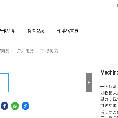
合作品牌
保養登記
部落格首頁
部商品
戶外用品
手提風扇
Mach
🤩今個
可收集大
到
風力，風
掛鉤功能
得，超方