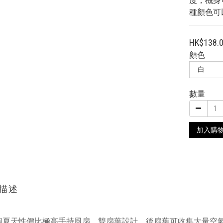
度，機身
種顏色可
HK$138.
顏色
數量
加入購
描述
今個夏天性價比極高手持風扇，雙扇葉設計，後扇葉可收集大量空