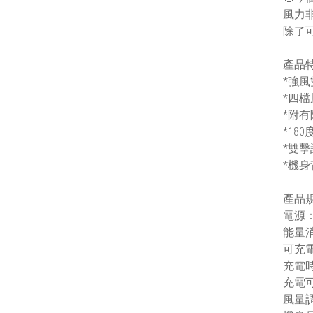
風力
除了
產品
*強
*四
*附
*18
*雙
*機
產品
電源：D
能量消
可充電
充電時
充電可
風量調