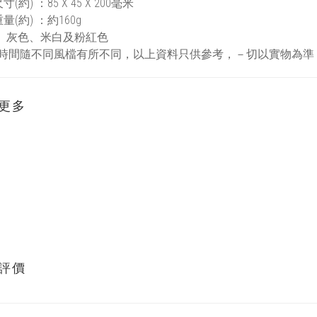
(約) ：85 X 45 X 200毫米
量(約) ：約160g
： 灰色、米白及粉紅色
用時間隨不同風檔有所不同，以上資料只供參考，－切以實物為準
更多
評價