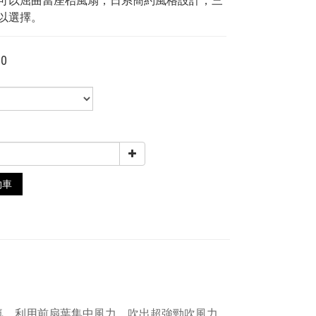
可以屈曲當座枱風扇，日系簡約風格設計，三
以選擇。
00
物車
氣，利用前扇葉集中風力，吹出超強勁吹風力，