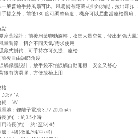
非一般普通手持風扇可比。風扇備有隱藏式掛鉤功能，拉出即扣
可手提之外，前後180 度可調整角度，機身可以屈曲當座枱風扇
特點：
風雙扇葉設計：前後扇葉聯動旋轉，收集大量空氣，發出超強大風
檔風量調節，切合不同天氣/需求使用
有隱藏式掛鉤，可手持亦可免提、座枱
0度前後自由調節角度
擊誤觸保護設計，放手袋不怕誤觸自動開機，安全又舒心
身背後有防滑膠，方便放枱上用
規格：
C5V 1A
耗：6W
電池：鋰離子電池 3.7V 2000mAh
長(約) ：約3.5小時
用時長(約) ：約4至5小時
節：4級(微風/弱/中/強)